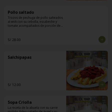
Pollo saltado
Trozos de pechuga de pollo salteados 
al wok con su cebolla, escabeche y 
tomate acompañados de porción de 
arroz y papas fritas
S/ 28.00
Salchipapas
S/ 12.00
Sopa Criolla
La receta de la abuela con su carne 
molida, fideo cabello de ángel y su 