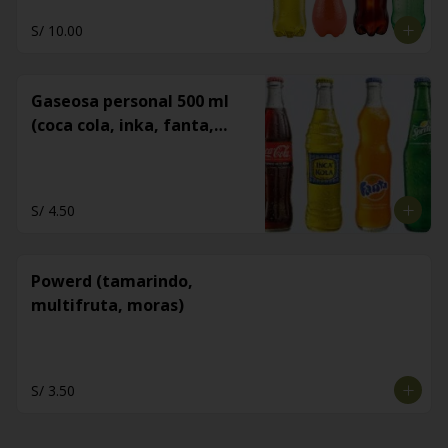
S/ 10.00
Gaseosa personal 500 ml
(coca cola, inka, fanta,
sprite)
S/ 4.50
Powerd (tamarindo,
multifruta, moras)
S/ 3.50