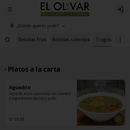
Abrir menu de navegación
Logi
¿Dónde quieres pedir?
seosas
· Bebidas frias
· Bebidas calientes
· Tragos
· Platos a la carta
Aguadito
Sopa de arroz sazonada con culantro 
e ingredientes típicos y pollo
S/ 19.50