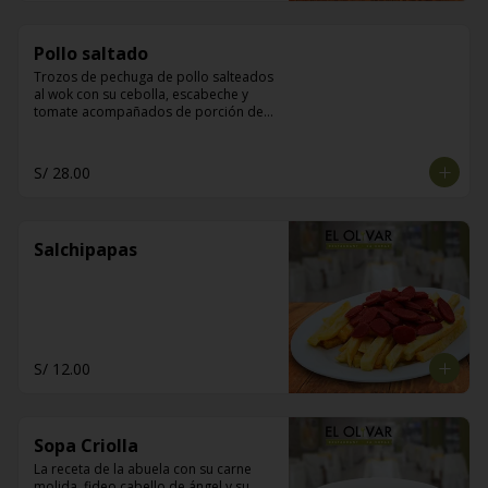
Pollo saltado
Trozos de pechuga de pollo salteados 
al wok con su cebolla, escabeche y 
tomate acompañados de porción de 
arroz y papas fritas
S/ 28.00
Salchipapas
S/ 12.00
Sopa Criolla
La receta de la abuela con su carne 
molida, fideo cabello de ángel y su 