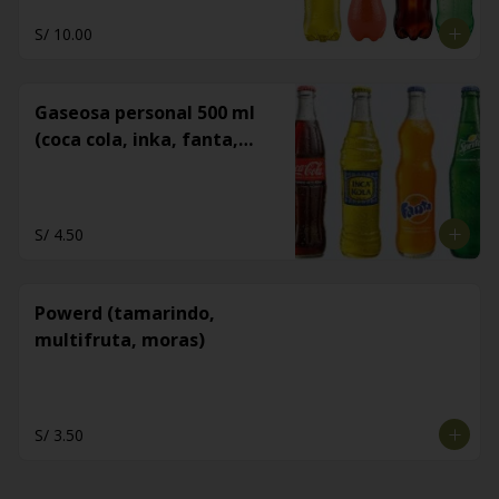
S/ 10.00
Gaseosa personal 500 ml
(coca cola, inka, fanta,
sprite)
S/ 4.50
Powerd (tamarindo,
multifruta, moras)
S/ 3.50