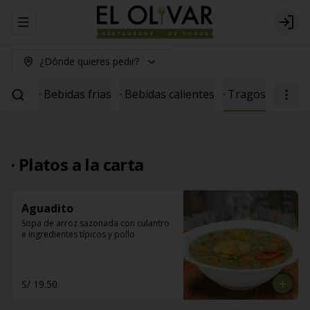
Abrir menu de navegación
Logi
¿Dónde quieres pedir?
seosas
· Bebidas frias
· Bebidas calientes
· Tragos
· Platos a la carta
Aguadito
Sopa de arroz sazonada con culantro 
e ingredientes típicos y pollo
S/ 19.50