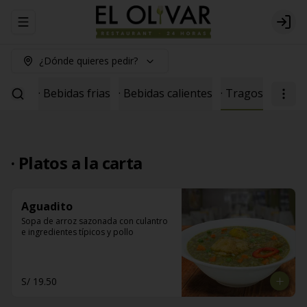
Abrir menu de navegación
Logi
¿Dónde quieres pedir?
seosas
· Bebidas frias
· Bebidas calientes
· Tragos
· Platos a la carta
Aguadito
Sopa de arroz sazonada con culantro 
e ingredientes típicos y pollo
S/ 19.50