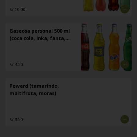
S/ 10.00
Gaseosa personal 500 ml
(coca cola, inka, fanta,
sprite)
S/ 4.50
Powerd (tamarindo,
multifruta, moras)
S/ 3.50