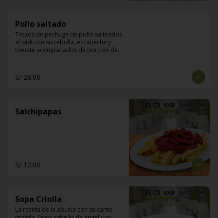
Pollo saltado
Trozos de pechuga de pollo salteados 
al wok con su cebolla, escabeche y 
tomate acompañados de porción de 
arroz y papas fritas
S/ 28.00
Salchipapas
S/ 12.00
Sopa Criolla
La receta de la abuela con su carne 
molida, fideo cabello de ángel y su 